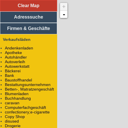
Clear Map
+
Adresssuche
Vereine
-
Adresssuche
Medizinische Einrichtungen
Religiöse Einrichtungen
Sportliche Einrichtungen
Firmen & Geschäfte
Soziale Einrichtungen
Einkaufsläden
Verkaufsläden
Spielsalon Playing
Andenkenladen
Münzstraße 40
Apotheke
98693
Ilmenau
Autohändler
Autoverleih
Kasino
Autowerkstatt
Bäckerei
Alle Objekte mit dem Namen
Spielsalon Playing
Bank
Handwerker / Dienstleister
Baustoffhandel
Firmen
Bestattungsunternehmen
Betten-, Matratzengeschäft
Bildungseinrichtungen
Blumenladen
Essen
Buchhandlung
Unterkunft
caravan
Regierung / Behörden
Computerfachgeschäft
Technische Universität Ilmenau
confectionery;e-cigarette
(Rad-/Ski-/Reit-) Wanderwege
Copy Shop
disused
Drogerie