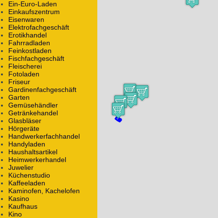
Ein-Euro-Laden
Marke: Deutsche Bank
Einkaufszentrum
Eisenwaren
Alle Objekte mit dem Namen
Deutsche Bank
Elektrofachgeschäft
Alle Objekte mit dem Betreiber
Deutsche Bank
Erotikhandel
Alle Objekte mit der Marke
Deutsche Bank
Fahrradladen
Sparkasse Arnstadt-Ilmenau
Feinkostladen
Fischfachgeschäft
Margarethenstraße 6
Fleischerei
98693
Ilmenau-Langewiesen
Fotoladen
Friseur
Bank
Gardinenfachgeschäft
WWW:
sparkasse-arnstadt-ilmenau.de/
Garten
Gemüsehändler
Alle Objekte mit dem Namen
Sparkasse Arnstadt-I
Getränkehandel
Glasbläser
Postbank
Hörgeräte
Lindenstraße 1
Handwerkerfachhandel
98693
Ilmenau
Handyladen
Haushaltsartikel
Heimwerkerhandel
Bank
Juwelier
Küchenstudio
Alle Objekte mit dem Namen
Postbank
Kaffeeladen
Kaminofen, Kachelofen
Sparkasse
Kasino
Amtsstraße 1
Kaufhaus
98694
Ilmenau-Gehren
Kino