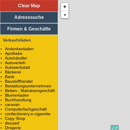
Clear Map
+
Adresssuche
Vereine
-
Adresssuche
Medizinische Einrichtungen
Religiöse Einrichtungen
Sportliche Einrichtungen
Firmen & Geschäfte
Soziale Einrichtungen
Einkaufsläden
Verkaufsläden
Sparkasse Arnstadt-Ilmenau
Andenkenladen
An der Sparkasse 1-3
Apotheke
98693
Ilmenau
Autohändler
Autoverleih
Autowerkstatt
Bank
Bäckerei
Betreiber: Sparkasse Arnstadt-Ilmenau
Bank
Baustoffhandel
Alle Objekte mit dem Namen
Sparkasse Arnstadt-I
Bestattungsunternehmen
Betten-, Matratzengeschäft
Alle Objekte mit dem Betreiber
Sparkasse Arnstadt-
Blumenladen
Deutsche Bank
Buchhandlung
Marktstraße 1
caravan
98693
Ilmenau
Computerfachgeschäft
confectionery;e-cigarette
Copy Shop
Bank
disused
Drogerie
Betreiber: Deutsche Bank