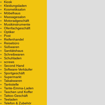
Kiosk
Kleidungsladen
Bank
Kosmetiksalon
Tel.:
+49 3677 6608600
Möbelhaus
Massagesalon
WWW:
spk-arnstadt-ilmenau.de/
Motoradgeschäft
Musikinstrumente
Alle Objekte mit dem Namen
Sparkasse
Ofenfachgeschäft
Sparkasse Filiale Pörlitzer Höhe
Optiker
Ziolkowskistraße 21
Post
98693
Ilmenau
Reifenhandel
Reisebüro
Süßwaren
Bank
Sanitätshaus
Betreiber: Sparkasse Arnstadt-Ilmenau
Schreibwaren
Schuhladen
Alle Objekte mit dem Namen
Sparkasse Filiale Pörl
screws
Alle Objekte mit dem Betreiber
Sparkasse Arnstadt-
Second Hand
Commerzbank
Software-Verkäufer
Schwanitzstraße 2c
Sportgeschäft
Supermarkt
98693
Ilmenau
Tabakwaren
EG
Tankstelle
Tante-Emma-Laden
Bank
Taschen und Koffer
Betreiber: Commerzbank
Tattoo-Geschäft
Marke: Commerzbank
Teeladen
Telefon & Zubehör