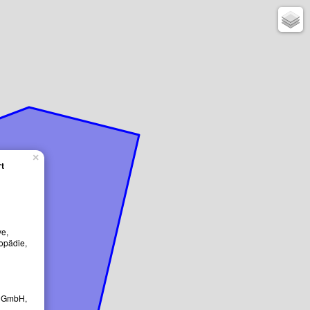
e
×
rt
ve,
opädie,
 gGmbH,