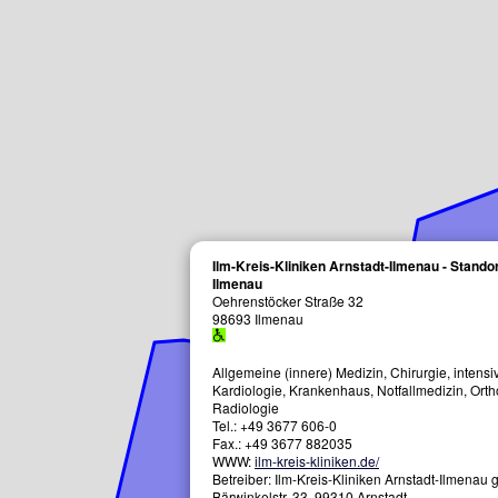
 Ilmenau
Kardiologie, Krankenhaus, Notfallmedizin, Orthopädie, Radiologi
Ilm-Kreis-Kliniken Arnstadt-Ilmenau - Stando
H, Bärwinkelstr. 33, 99310 Arnstadt
Ilmenau
Oehrenstöcker Straße 32
98693
Ilmenau
stadt-Ilmenau - Standort Ilmenau
rnstadt-Ilmenau gGmbH, Bärwinkelstr. 33, 99310 Arnstadt
Allgemeine (innere) Medizin, Chirurgie, intensi
Kardiologie, Krankenhaus, Notfallmedizin, Orth
Radiologie
Tel.:
+49 3677 606-0
Fax.:
+49 3677 882035
WWW:
ilm-kreis-kliniken.de/
Betreiber: Ilm-Kreis-Kliniken Arnstadt-Ilmenau
Bärwinkelstr. 33, 99310 Arnstadt