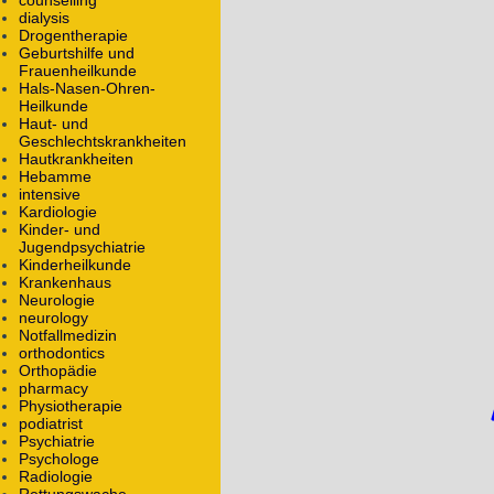
counselling
Essen
dialysis
Unterkunft
Drogentherapie
Regierung / Behörden
Geburtshilfe und
Technische Universität Ilmenau
Frauenheilkunde
Hals-Nasen-Ohren-
(Rad-/Ski-/Reit-) Wanderwege
Heilkunde
Haut- und
Geschlechtskrankheiten
Hautkrankheiten
Hebamme
intensive
Kardiologie
Kinder- und
Jugendpsychiatrie
Kinderheilkunde
Krankenhaus
Neurologie
neurology
Notfallmedizin
orthodontics
Orthopädie
pharmacy
Physiotherapie
podiatrist
Psychiatrie
Psychologe
Radiologie