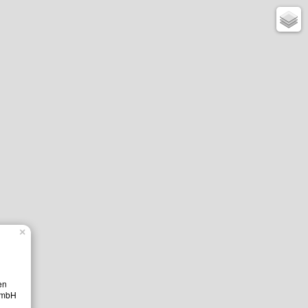
×
en
 GmbH