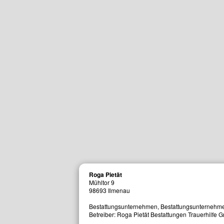
mbH
ungen Trauerhilfe GmbH
Roga Pietät
Mühltor 9
98693
Ilmenau
Bestattungs­unternehmen, Bestattungsunternehm
Betreiber: Roga Pietät Bestattungen Trauerhilfe