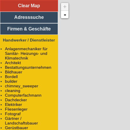
Clear Map
+
Adresssuche
Vereine
-
Adresssuche
Medizinische Einrichtungen
Religiöse Einrichtungen
Sportliche Einrichtungen
Firmen & Geschäfte
Soziale Einrichtungen
Einkaufsläden
Handwerker / Dienstleister
Handwerker / Dienstleister
Anlagenmechaniker für
Roga Pietät
Sanitär- Heizungs- und
Mühltor 9
Klimatechnik
98693
Ilmenau
Architekt
Bestattungs­unternehmen
Bestattungs­unternehmen, Bestattungsunternehmen
Bildhauer
Betreiber: Roga Pietät Bestattungen Trauerhilfe G
Bordell
builder
Alle Objekte mit dem Namen
Roga Pietät
chimney_sweeper
cleaning
Alle Objekte mit dem Betreiber
Roga Pietät Bestatt
Computerfachmann
Firmen
Dachdecker
Bildungseinrichtungen
Elektriker
Essen
Fliesenleger
Unterkunft
Fotograf
Regierung / Behörden
Gärtner /
Technische Universität Ilmenau
Landschaftsbauer
(Rad-/Ski-/Reit-) Wanderwege
Gerüstbauer