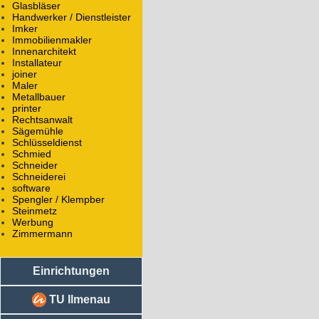
Glasbläser
Handwerker / Dienstleister
Imker
Immobilienmakler
Innenarchitekt
Installateur
joiner
Maler
Metallbauer
printer
Rechtsanwalt
Sägemühle
Schlüsseldienst
Schmied
Schneider
Schneiderei
software
Spengler / Klempber
Steinmetz
Werbung
Zimmermann
Einrichtungen
TU Ilmenau