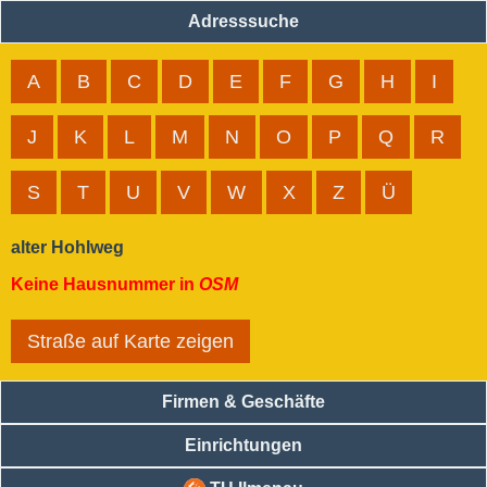
Adresssuche
A
B
C
D
E
F
G
H
I
J
K
L
M
N
O
P
Q
R
S
T
U
V
W
X
Z
Ü
alter Hohlweg
Keine Hausnummer in
OSM
Straße auf Karte zeigen
Firmen & Geschäfte
Einrichtungen