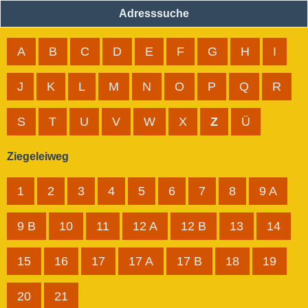
Adresssuche
A
B
C
D
E
F
G
H
I
J
K
L
M
N
O
P
Q
R
S
T
U
V
W
X
Z
Ü
Ziegeleiweg
1
2
3
4
5
6
7
8
9 A
9 B
10
11
12 A
12 B
13
14
15
16
17
17 A
17 B
18
19
20
21