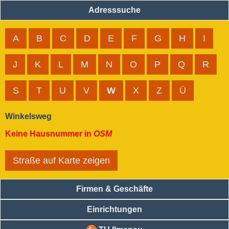
Adresssuche
A
B
C
D
E
F
G
H
I
J
K
L
M
N
O
P
Q
R
S
T
U
V
W
X
Z
Ü
Winkelsweg
Keine Hausnummer in
OSM
Straße auf Karte zeigen
Firmen & Geschäfte
Einrichtungen