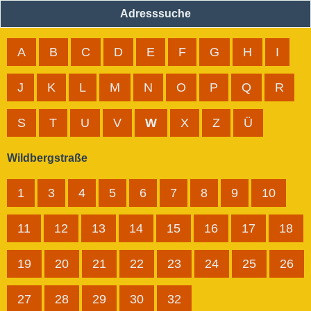
Adresssuche
A
B
C
D
E
F
G
H
I
J
K
L
M
N
O
P
Q
R
S
T
U
V
W
X
Z
Ü
Wildbergstraße
1
3
4
5
6
7
8
9
10
11
12
13
14
15
16
17
18
19
20
21
22
23
24
25
26
27
28
29
30
32