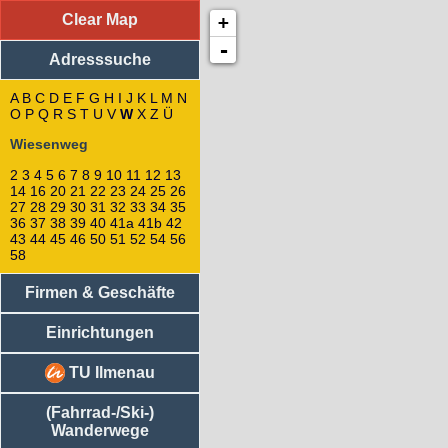
Clear Map
+
Adresssuche
: Wiesenweg
4
-
Adresssuche
2
3
8
A
B
C
D
E
F
G
H
I
J
K
L
M
N
O
P
Q
R
S
10
T
U
V
W
X
Z
Ü
7
Wiesenweg
9
11
2
3
4
5
6
7
8
9
10
11
12
13
13
14
16
20
21
22
23
24
25
26
5
27
28
29
30
31
32
33
34
35
14
36
37
38
39
40
41a
41b
42
43
44
45
46
50
51
52
54
56
12
58
6
21
Firmen & Geschäfte
25
23
31
Einrichtungen
33
27
TU Ilmenau
29
30
(Fahrrad-/Ski-)
32
Wanderwege
34