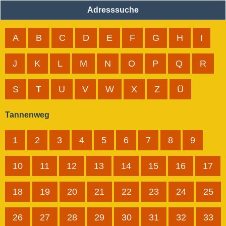
Adresssuche
A
B
C
D
E
F
G
H
I
J
K
L
M
N
O
P
Q
R
S
T
U
V
W
X
Z
Ü
Tannenweg
1
2
3
4
5
6
7
8
9
10
11
12
13
14
15
16
17
18
19
20
21
22
23
24
25
26
27
28
29
30
31
32
33