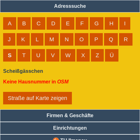
Adresssuche
A
B
C
D
E
F
G
H
I
J
K
L
M
N
O
P
Q
R
S
T
U
V
W
X
Z
Ü
Scheißgässchen
Keine Hausnummer in
OSM
Straße auf Karte zeigen
Firmen & Geschäfte
Einrichtungen