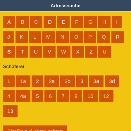
Adresssuche
A
B
C
D
E
F
G
H
I
J
K
L
M
N
O
P
Q
R
S
T
U
V
W
X
Z
Ü
Schäferei
1
1a
2
2a
2b
3
3a
3d
4
4a
5
6
7
8
10
12
13