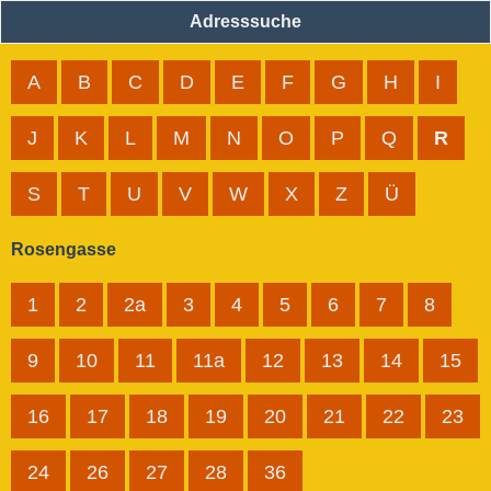
Adresssuche
A
B
C
D
E
F
G
H
I
J
K
L
M
N
O
P
Q
R
S
T
U
V
W
X
Z
Ü
Rosengasse
1
2
2a
3
4
5
6
7
8
9
10
11
11a
12
13
14
15
16
17
18
19
20
21
22
23
24
26
27
28
36