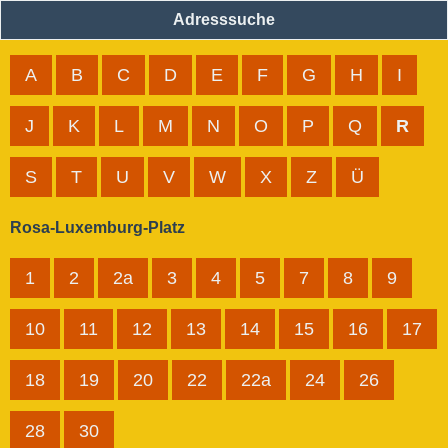
Adresssuche
A
B
C
D
E
F
G
H
I
J
K
L
M
N
O
P
Q
R
S
T
U
V
W
X
Z
Ü
Rosa-Luxemburg-Platz
1
2
2a
3
4
5
7
8
9
10
11
12
13
14
15
16
17
18
19
20
22
22a
24
26
28
30