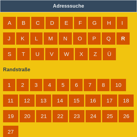
Adresssuche
A
B
C
D
E
F
G
H
I
J
K
L
M
N
O
P
Q
R
S
T
U
V
W
X
Z
Ü
Randstraße
1
2
3
4
5
6
7
8
10
11
12
13
14
15
16
17
18
19
20
21
22
23
24
25
26
27