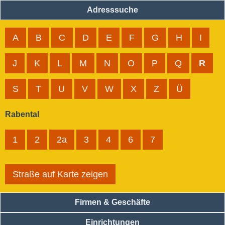
Adresssuche
A
B
C
D
E
F
G
H
I
J
K
L
M
N
O
P
Q
R
S
T
U
V
W
X
Z
Ü
Rabental
1
2
2a
3
4
6
7
Straße auf Karte zeigen
Firmen & Geschäfte
Einrichtungen