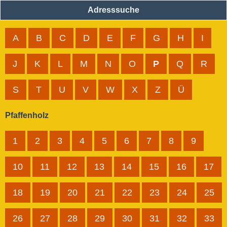
Adresssuche
A
B
C
D
E
F
G
H
I
J
K
L
M
N
O
P
Q
R
S
T
U
V
W
X
Z
Ü
Pfaffenholz
1
2
3
4
5
6
7
8
9
10
11
12
13
14
15
16
17
18
19
20
21
22
23
24
25
26
27
28
29
30
31
32
33