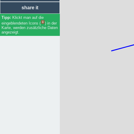
share it
Klickt man auf die
eingeblendeten Icons (
) in der
Karte, werden zusätzliche Daten
angezeigt.