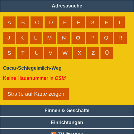
Adresssuche
A
B
C
D
E
F
G
H
I
J
K
L
M
N
O
P
Q
R
S
T
U
V
W
X
Z
Ü
Oscar-Schlegelmilch-Weg
Keine Hausnummer in
OSM
Straße auf Karte zeigen
Firmen & Geschäfte
Einrichtungen