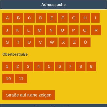
Adresssuche
A
B
C
D
E
F
G
H
I
J
K
L
M
N
O
P
Q
R
S
T
U
V
W
X
Z
Ü
Obertorstraße
1
2
3
4
5
6
7
8
9
10
11
Straße auf Karte zeigen