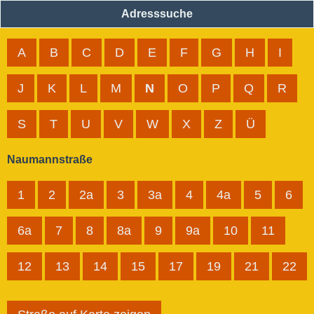
Adresssuche
A
B
C
D
E
F
G
H
I
J
K
L
M
N
O
P
Q
R
S
T
U
V
W
X
Z
Ü
Naumannstraße
1
2
2a
3
3a
4
4a
5
6
6a
7
8
8a
9
9a
10
11
12
13
14
15
17
19
21
22