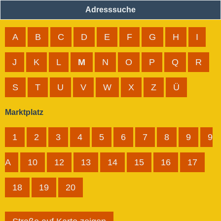
Adresssuche
A
B
C
D
E
F
G
H
I
J
K
L
M
N
O
P
Q
R
S
T
U
V
W
X
Z
Ü
Marktplatz
1
2
3
4
5
6
7
8
9
9
A
10
12
13
14
15
16
17
18
19
20