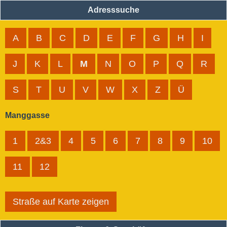
Adresssuche
A
B
C
D
E
F
G
H
I
J
K
L
M
N
O
P
Q
R
S
T
U
V
W
X
Z
Ü
Manggasse
1
2&3
4
5
6
7
8
9
10
11
12
Straße auf Karte zeigen