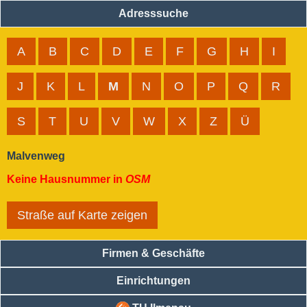
Adresssuche
A
B
C
D
E
F
G
H
I
J
K
L
M
N
O
P
Q
R
S
T
U
V
W
X
Z
Ü
Malvenweg
Keine Hausnummer in
OSM
Straße auf Karte zeigen
Firmen & Geschäfte
Einrichtungen