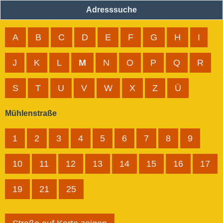
Adresssuche
A
B
C
D
E
F
G
H
I
J
K
L
M
N
O
P
Q
R
S
T
U
V
W
X
Z
Ü
Mühlenstraße
1
2
3
4
5
6
7
8
9
10
11
12
13
14
15
16
17
19
21
25