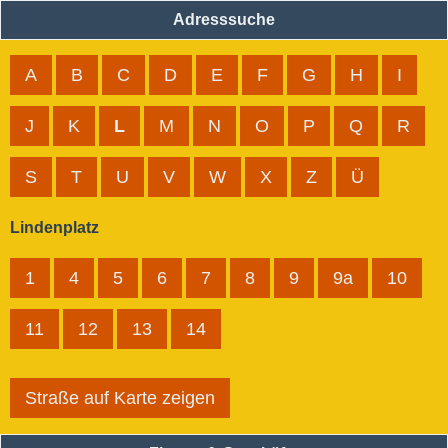
Adresssuche
A
B
C
D
E
F
G
H
I
J
K
L
M
N
O
P
Q
R
S
T
U
V
W
X
Z
Ü
Lindenplatz
1
4
5
6
7
8
9
9a
10
11
12
13
14
Straße auf Karte zeigen