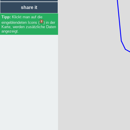
share it
Klickt man auf die
eingeblendeten Icons (
) in der
Karte, werden zusätzliche Daten
angezeigt.