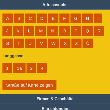
Adresssuche
A
B
C
D
E
F
G
H
I
J
K
L
M
N
O
P
Q
R
S
T
U
V
W
X
Z
Ü
Langgasse
1
1a
2
4
Straße auf Karte zeigen
Firmen & Geschäfte
Einrichtungen