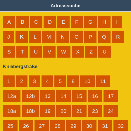
Adresssuche
A
B
C
D
E
F
G
H
I
J
K
L
M
N
O
P
Q
R
S
T
U
V
W
X
Z
Ü
Kniebergstraße
1
2
3
4
5
8
10
11
12a
12b
13
14
15
16
17
18a
18b
19
20
21
23
24
25
26
27
28
29
30
31
32