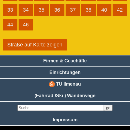
33
34
35
36
37
38
40
42
44
46
Straße auf Karte zeigen
Firmen & Geschäfte
Einrichtungen
TU Ilmenau
(Fahrrad-/Ski-) Wanderwege
Impressum