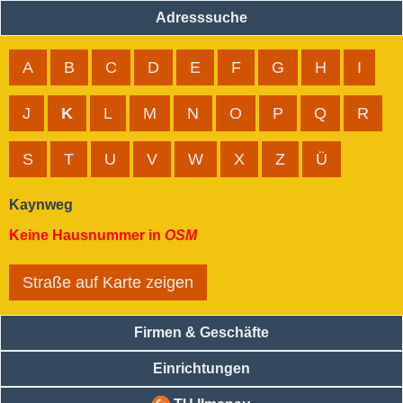
Adresssuche
A
B
C
D
E
F
G
H
I
J
K
L
M
N
O
P
Q
R
S
T
U
V
W
X
Z
Ü
Kaynweg
Keine Hausnummer in
OSM
Straße auf Karte zeigen
Firmen & Geschäfte
Einrichtungen