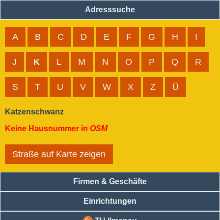
Adresssuche
A
B
C
D
E
F
G
H
I
J
K
L
M
N
O
P
Q
R
S
T
U
V
W
X
Z
Ü
Katzenschwanz
Keine Hausnummer in
OSM
Straße auf Karte zeigen
Firmen & Geschäfte
Einrichtungen