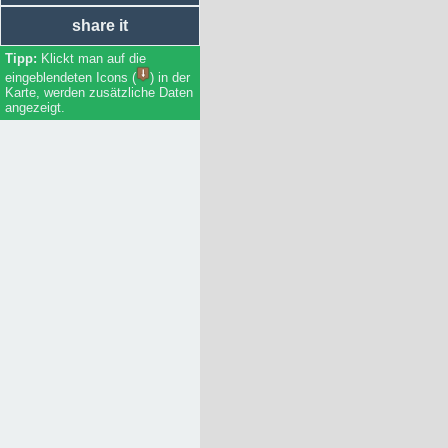
share it
Klickt man auf die
eingeblendeten Icons (
) in der
Karte, werden zusätzliche Daten
angezeigt.