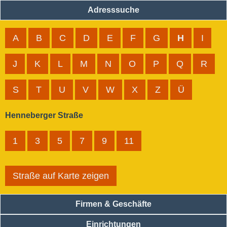
Adresssuche
A
B
C
D
E
F
G
H
I
J
K
L
M
N
O
P
Q
R
S
T
U
V
W
X
Z
Ü
Henneberger Straße
1
3
5
7
9
11
Straße auf Karte zeigen
Firmen & Geschäfte
Einrichtungen