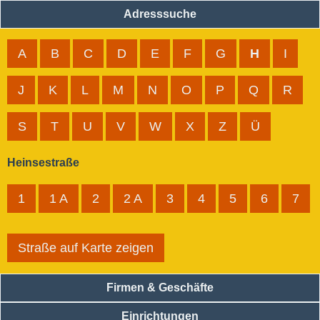
Adresssuche
A
B
C
D
E
F
G
H
I
J
K
L
M
N
O
P
Q
R
S
T
U
V
W
X
Z
Ü
Heinsestraße
1
1 A
2
2 A
3
4
5
6
7
Straße auf Karte zeigen
Firmen & Geschäfte
Einrichtungen