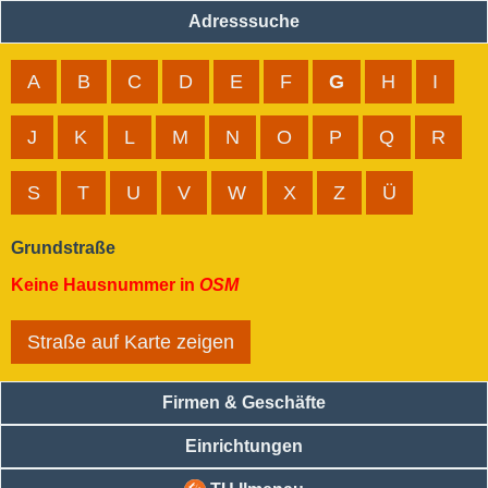
Adresssuche
A
B
C
D
E
F
G
H
I
J
K
L
M
N
O
P
Q
R
S
T
U
V
W
X
Z
Ü
Grundstraße
Keine Hausnummer in
OSM
Straße auf Karte zeigen
Firmen & Geschäfte
Einrichtungen