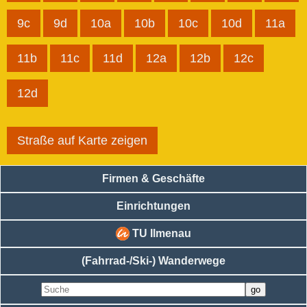
9c
9d
10a
10b
10c
10d
11a
11b
11c
11d
12a
12b
12c
12d
Straße auf Karte zeigen
Firmen & Geschäfte
Einrichtungen
TU Ilmenau
(Fahrrad-/Ski-) Wanderwege