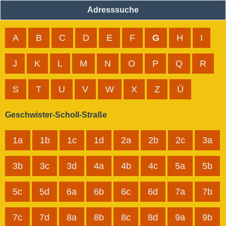
Adresssuche
A
B
C
D
E
F
G
H
I
J
K
L
M
N
O
P
Q
R
S
T
U
V
W
X
Z
Ü
Geschwister-Scholl-Straße
1a
1b
1c
1d
2a
2b
2c
3a
3b
3c
3d
4a
4b
4c
5a
5b
5c
5d
6a
6b
6c
6d
7a
7b
7c
7d
8a
8b
8c
8d
9a
9b