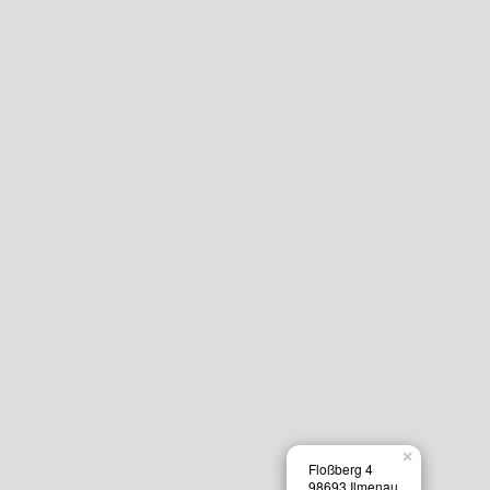
×
Floßberg 4
98693 Ilmenau