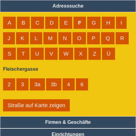
Adresssuche
A
B
C
D
E
F
G
H
I
J
K
L
M
N
O
P
Q
R
S
T
U
V
W
X
Z
Ü
Fleischergasse
2
3
3a
3b
4
6
Straße auf Karte zeigen
Firmen & Geschäfte
Einrichtungen