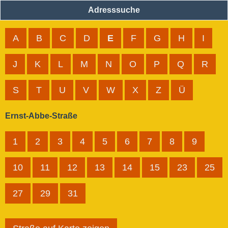
Adresssuche
A
B
C
D
E
F
G
H
I
J
K
L
M
N
O
P
Q
R
S
T
U
V
W
X
Z
Ü
Ernst-Abbe-Straße
1
2
3
4
5
6
7
8
9
10
11
12
13
14
15
23
25
27
29
31