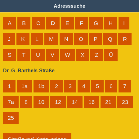
Adresssuche
A
B
C
D
E
F
G
H
I
J
K
L
M
N
O
P
Q
R
S
T
U
V
W
X
Z
Ü
Dr.-G.-Barthels-Straße
1
1a
1b
2
3
4
5
6
7
7a
8
10
12
14
16
21
23
25