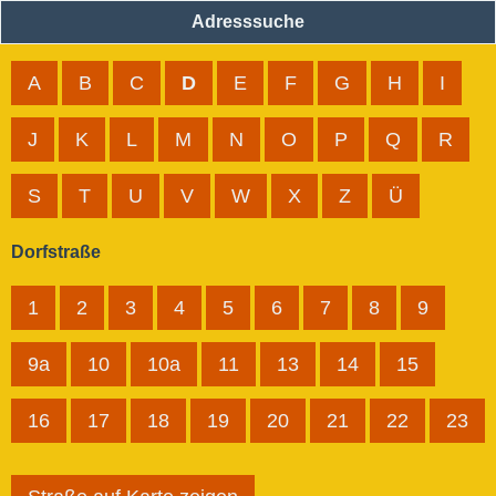
Adresssuche
A
B
C
D
E
F
G
H
I
J
K
L
M
N
O
P
Q
R
S
T
U
V
W
X
Z
Ü
Dorfstraße
1
2
3
4
5
6
7
8
9
9a
10
10a
11
13
14
15
16
17
18
19
20
21
22
23