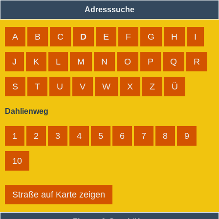
Adresssuche
A
B
C
D
E
F
G
H
I
J
K
L
M
N
O
P
Q
R
S
T
U
V
W
X
Z
Ü
Dahlienweg
1
2
3
4
5
6
7
8
9
10
Straße auf Karte zeigen