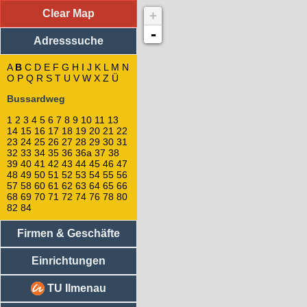
Clear Map
+
Adresssuche
: Bussardweg
21
-
Adresssuche
23
19
18
A
B
C
D
E
F
G
H
I
J
K
L
M
N
O
P
Q
R
S
25
T
U
V
W
X
Z
Ü
27
Bussardweg
20
29
1
2
3
4
5
6
7
8
9
10
11
13
31
14
15
16
17
18
19
20
21
22
55
23
24
25
26
27
28
29
30
31
17
32
33
34
35
36
36a
37
38
39
40
41
42
43
44
45
46
47
15
48
49
50
51
52
53
54
55
56
13
57
58
60
61
62
63
64
65
66
11
68
69
70
71
72
74
76
78
80
9
82
84
7
5
Firmen & Geschäfte
3
1
Einrichtungen
16
14
TU Ilmenau
22
24