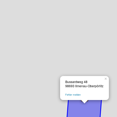
×
Bussardweg 48
98693 Ilmenau-Oberpörlitz
Fehler melden