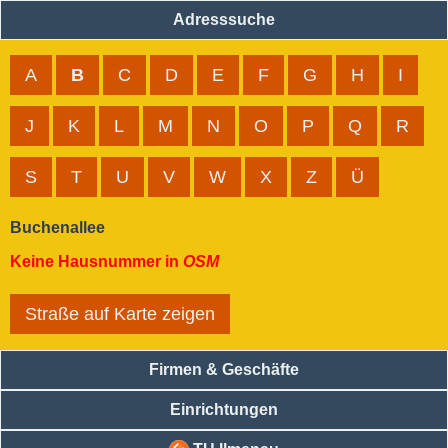
Adresssuche
A
B
C
D
E
F
G
H
I
J
K
L
M
N
O
P
Q
R
S
T
U
V
W
X
Z
Ü
Buchenallee
Keine Hausnummer in
OSM
Straße auf Karte zeigen
Firmen & Geschäfte
Einrichtungen