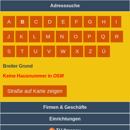
Adresssuche
A
B
C
D
E
F
G
H
I
J
K
L
M
N
O
P
Q
R
S
T
U
V
W
X
Z
Ü
Breiter Grund
Keine Hausnummer in
OSM
Straße auf Karte zeigen
Firmen & Geschäfte
Einrichtungen