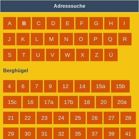
Adresssuche
A
B
C
D
E
F
G
H
I
J
K
L
M
N
O
P
Q
R
S
T
U
V
W
X
Z
Ü
Berghügel
4
6
7
9
12
14
15a
15b
15c
16
17a
17b
18
20
20a
21
22
23
24
25
26
27
28
29
30
31
32
35
37
39
41