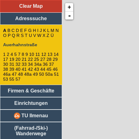
Clear Map
+
Adresssuche
: Auerhahnstraße
2
-
Adresssuche
4
1
5
A
B
C
D
E
F
G
H
I
J
K
L
M
N
O
P
Q
R
S
7
T
U
V
W
X
Z
Ü
9
Auerhahnstraße
10
8
1
2
4
5
7
8
9
10
11
12
13
14
11
17
19
20
21
22
25
27
28
29
13
30
31
32
33
34
34a
36
37
17
38
39
40
41
42
43
44
45
46
46a
47
48
48a
49
50
50a
51
12
53
55
57
19
21
Firmen & Geschäfte
20
14
29
Einrichtungen
31
25
TU Ilmenau
27
28
(Fahrrad-/Ski-)
43
Wanderwege
45