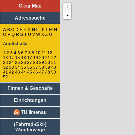
Clear Map
+
Adresssuche
: Arndtstraße
52
-
Adresssuche
50
48
45
A
B
C
D
E
F
G
H
I
J
K
L
M
N
O
P
Q
R
S
47
T
U
V
W
X
Z
Ü
46
Arndtstraße
44
43
1
2
3
4
5
6
7
8
9
10
11
12
Arndtstraße 42
13
14
15
16
17
19
20
21
22
98693
Ilmenau
23
24
25
26
27
28
29
30
31
40
32
33
34
35
36
37
38
39
40
41
42
43
44
45
46
47
48
50
41
52
39
38
Firmen & Geschäfte
36
34
32
Einrichtungen
37
35
TU Ilmenau
33
31
(Fahrrad-/Ski-)
30
Wanderwege
29