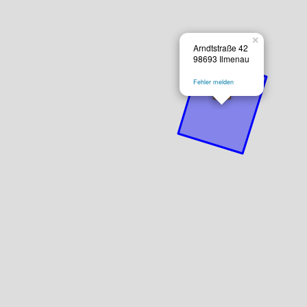
×
Arndtstraße 42
98693 Ilmenau
Fehler melden