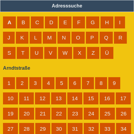
Adresssuche
A
B
C
D
E
F
G
H
I
J
K
L
M
N
O
P
Q
R
S
T
U
V
W
X
Z
Ü
Arndtstraße
1
2
3
4
5
6
7
8
9
10
11
12
13
14
15
16
17
19
20
21
22
23
24
25
26
27
28
29
30
31
32
33
34