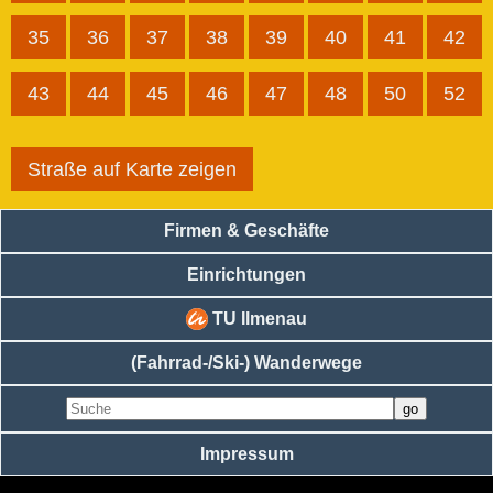
35
36
37
38
39
40
41
42
43
44
45
46
47
48
50
52
Straße auf Karte zeigen
Firmen & Geschäfte
Einrichtungen
TU Ilmenau
(Fahrrad-/Ski-) Wanderwege
Impressum