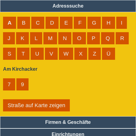
Adresssuche
A
B
C
D
E
F
G
H
I
J
K
L
M
N
O
P
Q
R
S
T
U
V
W
X
Z
Ü
Am Kirchacker
7
9
Straße auf Karte zeigen
Firmen & Geschäfte
Einrichtungen